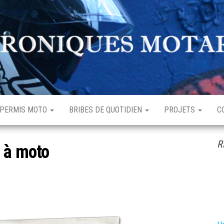
hroniques
enturière
otardes
rdinaire
PERMIS MOTO
BRIBES DE QUOTIDIEN
PROJETS
C
R
 à moto