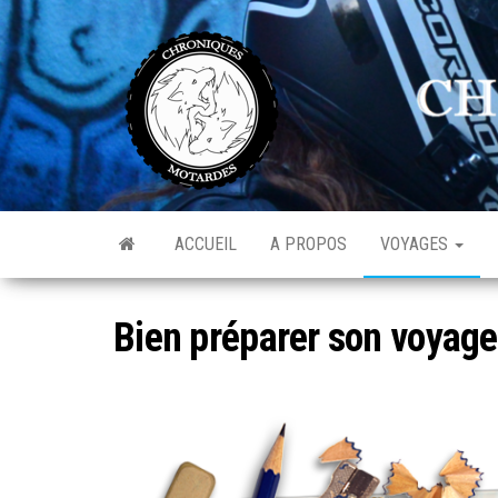
Skip
to
C
Av
the
de
M
l'o
content
ACCUEIL
A PROPOS
VOYAGES
Bien préparer son voyage