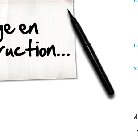
Ho
P
V
A