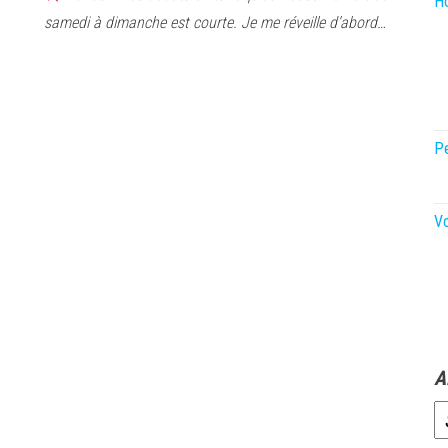
Ho
samedi à dimanche est courte. Je me réveille d’abord…
P
V
A