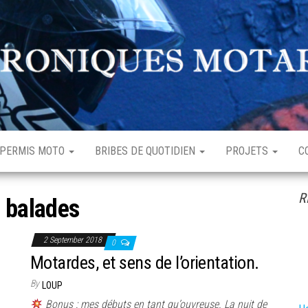
hroniques
enturière
otardes
rdinaire
PERMIS MOTO
BRIBES DE QUOTIDIEN
PROJETS
C
R
:
balades
2 September 2018
0
Motardes, et sens de l’orientation.
By
LOUP
Bonus : mes débuts en tant qu’ouvreuse. La nuit de