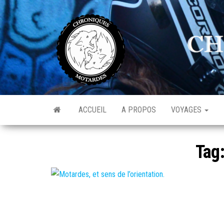
Skip
to
C
Av
the
de
M
l'o
content
ACCUEIL
A PROPOS
VOYAGES
Tag