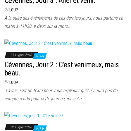
Cévennes, Jour 3 : Aller et venir.
By
LOUP
A la suite des événements de ces derniers jours, nous partons ce
matin à 11h30, à deux sur la moto…
13 August 2018
0
Cévennes, Jour 2 : C’est venimeux, mais
beau.
By
LOUP
J’avais écrit un texte pour vous expliquer qu’il n’y aura pas de
compte rendu pour cette journée, mais il a…
12 August 2018
0