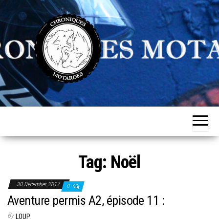
Skip
to
the
content
Chroniques
Aventurière
de
Motardes
l'ordinaire
Tag:
Noël
30 December 2017
0
Aventure permis A2, épisode 11 :
By
LOUP