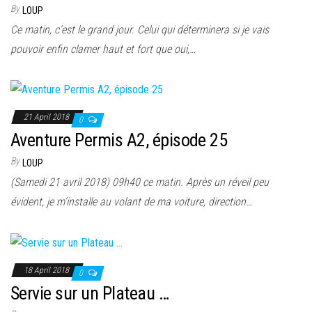
By
LOUP
Ce matin, c’est le grand jour. Celui qui déterminera si je vais
pouvoir enfin clamer haut et fort que oui,…
21 April 2018
0
Aventure Permis A2, épisode 25
By
LOUP
(Samedi 21 avril 2018) 09h40 ce matin. Après un réveil peu
évident, je m’installe au volant de ma voiture, direction…
18 April 2018
0
Servie sur un Plateau …