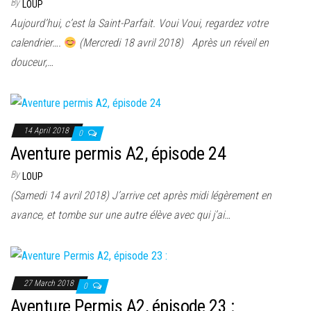
By
LOUP
Aujourd’hui, c’est la Saint-Parfait. Voui Voui, regardez votre
calendrier….
(Mercredi 18 avril 2018) Après un réveil en
douceur,…
14 April 2018
0
Aventure permis A2, épisode 24
By
LOUP
(Samedi 14 avril 2018) J’arrive cet après midi légèrement en
avance, et tombe sur une autre élève avec qui j’ai…
27 March 2018
0
Aventure Permis A2, épisode 23 :