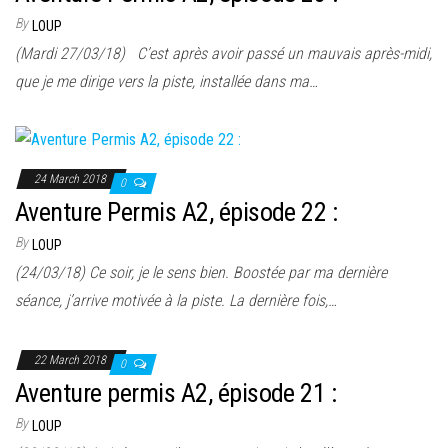
By
LOUP
(Mardi 27/03/18) C’est après avoir passé un mauvais après-midi,
que je me dirige vers la piste, installée dans ma…
24 March 2018
0
Aventure Permis A2, épisode 22 :
By
LOUP
(24/03/18) Ce soir, je le sens bien. Boostée par ma dernière
séance, j’arrive motivée à la piste. La dernière fois,…
22 March 2018
0
Aventure permis A2, épisode 21 :
By
LOUP