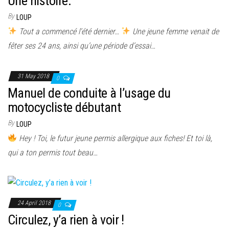
Une histoire.
By
LOUP
Tout a commencé l’été dernier…
Une jeune femme venait de
fêter ses 24 ans, ainsi qu’une période d’essai…
31 May 2018
0
Manuel de conduite à l’usage du
motocycliste débutant
By
LOUP
Hey ! Toi, le futur jeune permis allergique aux fiches! Et toi là,
qui a ton permis tout beau…
24 April 2018
0
Circulez, y’a rien à voir !