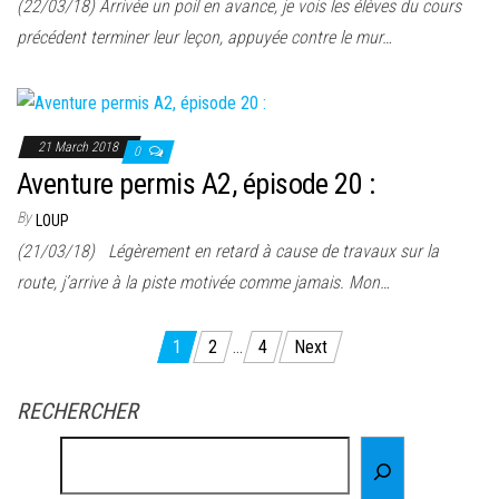
(22/03/18) Arrivée un poil en avance, je vois les élèves du cours
précédent terminer leur leçon, appuyée contre le mur…
21 March 2018
0
Aventure permis A2, épisode 20 :
By
LOUP
(21/03/18) Légèrement en retard à cause de travaux sur la
route, j’arrive à la piste motivée comme jamais. Mon…
Posts
1
2
…
4
Next
pagination
RECHERCHER