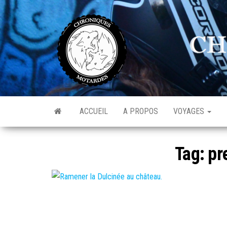
Skip
to
C
Av
the
de
M
l'o
content
ACCUEIL
A PROPOS
VOYAGES
Tag:
pr