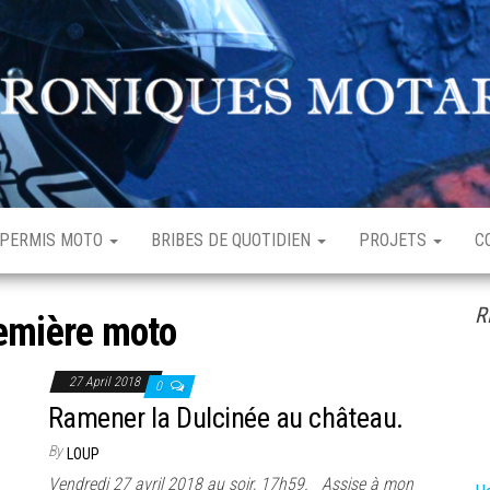
hroniques
enturière
otardes
rdinaire
PERMIS MOTO
BRIBES DE QUOTIDIEN
PROJETS
C
R
emière moto
27 April 2018
0
Ramener la Dulcinée au château.
By
LOUP
Vendredi 27 avril 2018 au soir, 17h59. Assise à mon