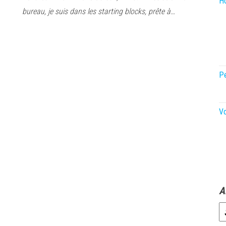
Ho
bureau, je suis dans les starting blocks, prête à…
P
V
A