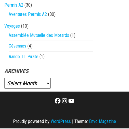
Permis A2
(30)
Aventures Permis A2
(30)
Voyages
(10)
Assemblée Mutuelle des Motards
(1)
Cévennes
(4)
Rando TT Pirate
(1)
ARCHIVES
Facebook
Instagram
YouTube
Proudly powered by
WordPress
|
Theme:
Envo Magazine