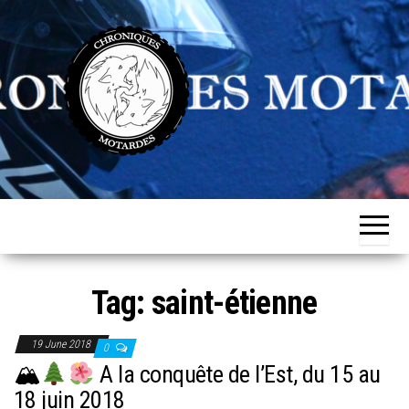
Skip
to
the
content
Chroniques
Aventurière
de
Motardes
l'ordinaire
Tag:
saint-étienne
19 June 2018
0
🏔
A la conquête de l’Est, du 15 au
18 juin 2018