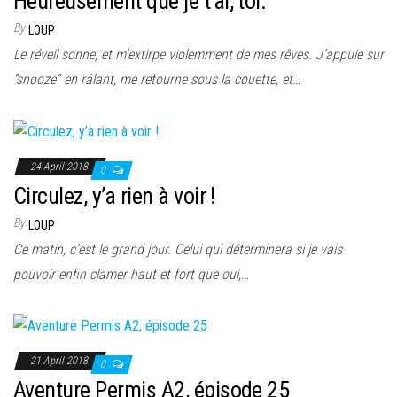
Heureusement que je t’ai, toi.
By
LOUP
Le réveil sonne, et m’extirpe violemment de mes rêves. J’appuie sur
“snooze” en râlant, me retourne sous la couette, et…
24 April 2018
0
Circulez, y’a rien à voir !
By
LOUP
Ce matin, c’est le grand jour. Celui qui déterminera si je vais
pouvoir enfin clamer haut et fort que oui,…
21 April 2018
0
Aventure Permis A2, épisode 25