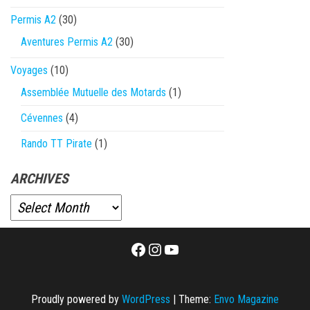
Permis A2
(30)
Aventures Permis A2
(30)
Voyages
(10)
Assemblée Mutuelle des Motards
(1)
Cévennes
(4)
Rando TT Pirate
(1)
ARCHIVES
Facebook
Instagram
YouTube
Proudly powered by
WordPress
|
Theme:
Envo Magazine