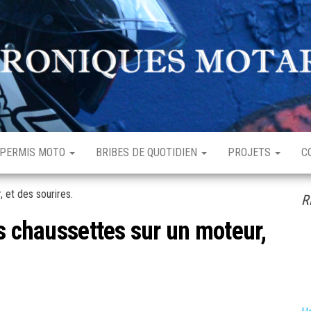
hroniques
enturière
otardes
rdinaire
PERMIS MOTO
BRIBES DE QUOTIDIEN
PROJETS
C
R
s chaussettes sur un moteur,