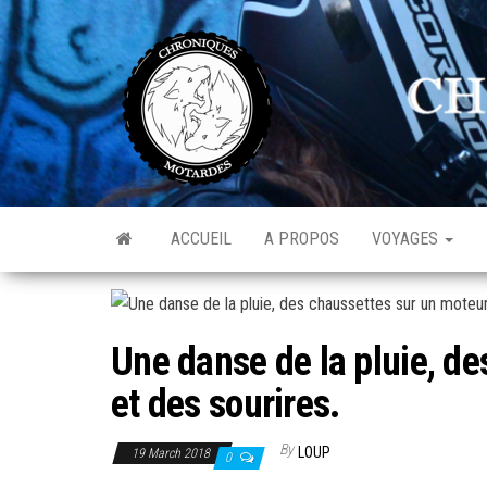
Skip
to
C
Av
the
de
M
l'o
content
ACCUEIL
A PROPOS
VOYAGES
Une danse de la pluie, de
et des sourires.
By
LOUP
19 March 2018
0