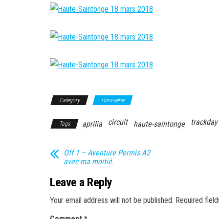
Category
Hors-série
circuit
trackday
aprilia
haute-saintonge
Tags
Off 1 – Aventure Permis A2
avec ma moitié.
Leave a Reply
Your email address will not be published.
Required fiel
Comment
*