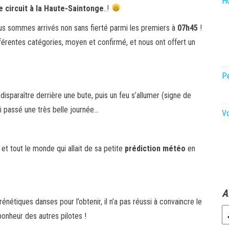
Ho
e circuit à la Haute-Saintonge
..!
ous sommes arrivés non sans fierté parmi les premiers à
07h45
!
érentes catégories, moyen et confirmé, et nous ont offert un
P
sparaître derrière une bute, puis un feu s’allumer (signe de
ai passé une très belle journée…
V
 et tout le monde qui allait de sa petite
prédiction météo
en
A
rénétiques danses pour l’obtenir, il n’a pas réussi à convaincre le
 bonheur des autres pilotes !