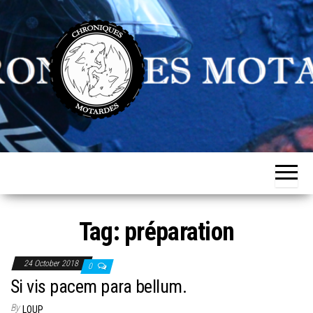
Skip
to
the
content
Chroniques
Aventurière
de
Motardes
l'ordinaire
Tag:
préparation
24 October 2018
0
Si vis pacem para bellum.
By
LOUP