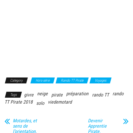
Category
Hors-série
Rando TT Pirate
Voyages
neige
préparation
rando
givre
pirate
rando TT
Tags
TT Pirate 2018
viedemotard
solo
Motardes, et
Devenir
sens de
Apprentie
l’orientation.
Pirate.