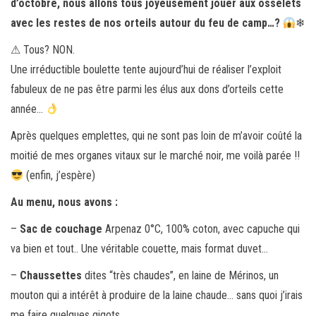
d’octobre, nous allons tous joyeusement jouer aux osselets
avec les restes de nos orteils autour du feu de camp…?
❄
⚠ Tous? NON.
Une irréductible boulette tente aujourd’hui de réaliser l’exploit
fabuleux de ne pas être parmi les élus aux dons d’orteils cette
année…
Après quelques emplettes, qui ne sont pas loin de m’avoir coûté la
moitié de mes organes vitaux sur le marché noir, me voilà parée !!
(enfin, j’espère)
Au menu, nous avons :
–
Sac de couchage
Arpenaz 0°C, 100% coton, avec capuche qui
va bien et tout.. Une véritable couette, mais format duvet…
–
Chaussettes
dites “très chaudes”, en laine de Mérinos, un
mouton qui a intérêt à produire de la laine chaude… sans quoi j’irais
me faire quelques gigots.