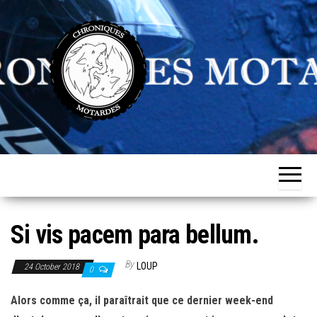
Skip
to
the
content
Chroniques
Aventurière
de
Motardes
l'ordinaire
Si vis pacem para bellum.
By
LOUP
24 October 2018
0
Alors comme ça, il paraîtrait que ce dernier week-end