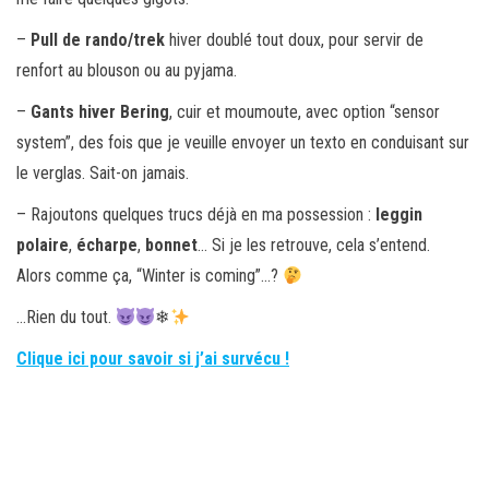
–
Pull de rando/trek
hiver doublé tout doux, pour servir de
renfort au blouson ou au pyjama.
–
Gants hiver Bering
, cuir et moumoute, avec option “sensor
system”, des fois que je veuille envoyer un texto en conduisant sur
le verglas. Sait-on jamais.
– Rajoutons quelques trucs déjà en ma possession :
leggin
polaire
,
écharpe
,
bonnet
… Si je les retrouve, cela s’entend.
Alors comme ça, “Winter is coming”…?
…Rien du tout.
❄
Clique ici pour savoir si j’ai survécu !