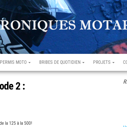
hroniques
enturière
otardes
rdinaire
PERMIS MOTO
BRIBES DE QUOTIDIEN
PROJETS
C
R
ode 2 :
de la 125 à la 500!