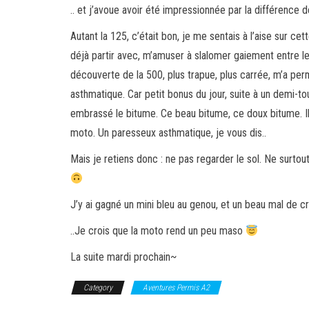
.. et j’avoue avoir été impressionnée par la différence 
Autant la 125, c’était bon, je me sentais à l’aise sur c
déjà partir avec, m’amuser à slalomer gaiement entre le
découverte de la 500, plus trapue, plus carrée, m’a pe
asthmatique. Car petit bonus du jour, suite à un demi-tou
embrassé le bitume. Ce beau bitume, ce doux bitume. Il r
moto. Un paresseux asthmatique, je vous dis..
Mais je retiens donc : ne pas regarder le sol. Ne surtout
J’y ai gagné un mini bleu au genou, et un beau mal de crâ
..Je crois que la moto rend un peu maso
La suite mardi prochain~
Category
Aventures Permis A2