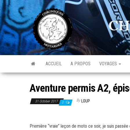
Skip
to
C
Av
the
de
M
l'o
content
ACCUEIL
A PROPOS
VOYAGES
Aventure permis A2, épis
By
LOUP
31 October 2017
0
Première “vraie” leçon de moto ce soir, je suis passée 