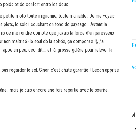
Ho
de poids et de confort entre les deux !
ette petite moto toute mignonne, toute maniable.. Je me voyais
s plots, le soleil couchant en fond de paysage… Autant la
rmis de me rendre compte que j’avais la force d’un paresseux
r non maîtrisé (le seul de la soirée, ça compense !), j’ai
P
appe un peu, ceci dit…. et là, grosse galère pour relever la
V
 pas regarder le sol. Sinon c’est chute garantie ! Leçon apprise !
ne.. mais je suis encore une fois repartie avec le sourire.
A