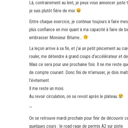
Là, contrairement au lent, je peux vous annoncer juste tr
je suis plutôt fière de moi
Entre chaque exercice, je continue toujours à faire me
plus confiance en moi quant à ma capacité à faire de b
embrasser Monsieur Bitume…
La leçon arrive à sa fin, et j’ai un petit pincement au c
rouler, me détendre à grand coups d’accélérateur et de
Mais ce sera pour une prochaine fois. Il ne me reste q
de compte courant. Donc fini de m’amuser, je dois maîtri
l’évitement.
Il me reste un mois.
Au revoir circulation, on se revoit après le plateau
—
On se retrouve mardi prochain pour finir de découvrir ce
quelques cours : le road-rage de permis A2 sur piste.