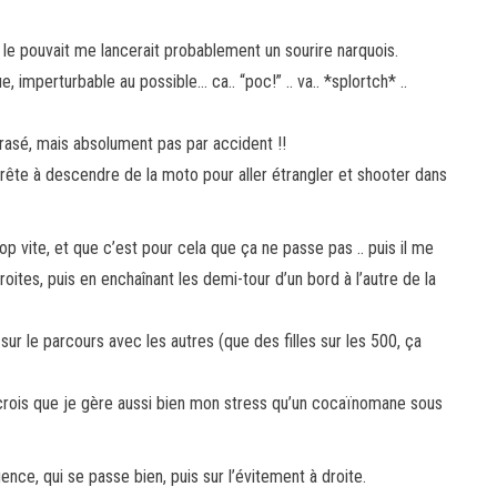
’il le pouvait me lancerait probablement un sourire narquois.
e, imperturbable au possible… ca.. “poc!” .. va.. *splortch* ..
asé, mais absolument pas par accident !!
ête à descendre de la moto pour aller étrangler et shooter dans
trop vite, et que c’est pour cela que ça ne passe pas .. puis il me
oites, puis en enchaînant les demi-tour d’un bord à l’autre de la
ur le parcours avec les autres (que des filles sur les 500, ça
e crois que je gère aussi bien mon stress qu’un cocaïnomane sous
ence, qui se passe bien, puis sur l’évitement à droite.