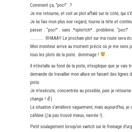
Comment ça, “poc!” ..?
Je me retourne, et voit un plot affalé sur le côté, qui s
Je lui fais mon plus noir regard, tourne la tête et continu
passer .. “poc!” .. sans ..*splortch* .. problème.. “poc!” .
……………. RHAAA!! Le prochain plot sur ma route sera écr
Mon moniteur arrive au moment précis où je me sens pr
tous les plots de la piste.. dommage !
Il m’installe au fond de la piste, m’explique que je vais 
demande de travailler mon allure en faisant des lignes dr
piste.
Je m’exécute, concentrée au possible, puis je retourne s
change !
✌
)
La situation s’améliore vaguement, mais aujourd’hui, j
caféine (j’ai pas trouvé mieux, navrée !)…
Petit soulagement lorsqu’on switch sur le freinage d’urg