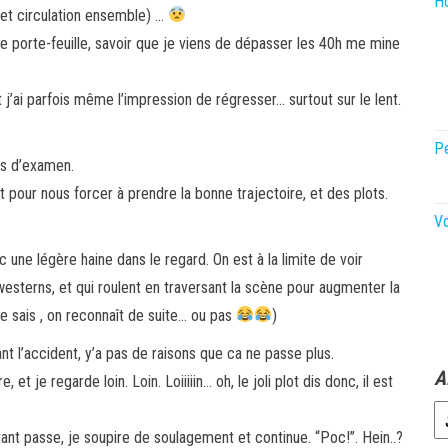
Ho
 et circulation ensemble) …
e porte-feuille, savoir que je viens de dépasser les 40h me mine
 j’ai parfois même l’impression de régresser… surtout sur le lent.
P
rs d’examen.
t pour nous forcer à prendre la bonne trajectoire, et des plots.
V
c une légère haine dans le regard. On est à la limite de voir
westerns, et qui roulent en traversant la scène pour augmenter la
e sais , on reconnaît de suite… ou pas
)
ant l’accident, y’a pas de raisons que ca ne passe plus.
A
et je regarde loin. Loin. Loiiiiin… oh, le joli plot dis donc, il est
vant passe, je soupire de soulagement et continue. “Poc!”. Hein..?