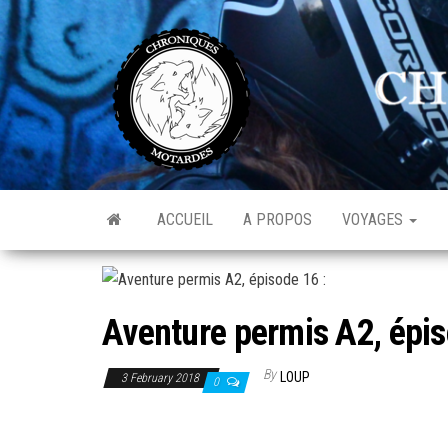
Skip
to
C
Av
the
de
M
l'o
content
ACCUEIL
A PROPOS
VOYAGES
Aventure permis A2, épis
By
LOUP
3 February 2018
0