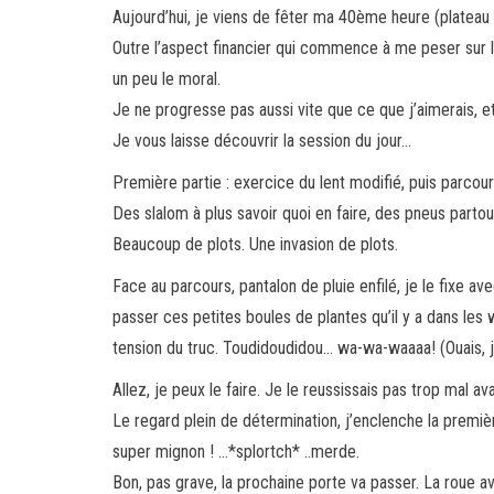
Aujourd’hui, je viens de fêter ma 40ème heure (plateau
Outre l’aspect financier qui commence à me peser sur l
un peu le moral.
Je ne progresse pas aussi vite que ce que j’aimerais, et
Je vous laisse découvrir la session du jour…
Première partie : exercice du lent modifié, puis parcou
Des slalom à plus savoir quoi en faire, des pneus partou
Beaucoup de plots. Une invasion de plots.
Face au parcours, pantalon de pluie enfilé, je le fixe ave
passer ces petites boules de plantes qu’il y a dans les 
tension du truc. Toudidoudidou… wa-wa-waaaa! (Ouais, j
Allez, je peux le faire. Je le reussissais pas trop mal av
Le regard plein de détermination, j’enclenche la première, 
super mignon ! …*splortch* ..merde.
Bon, pas grave, la prochaine porte va passer. La roue a