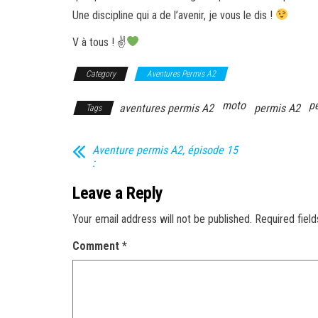
Une discipline qui a de l’avenir, je vous le dis !
V à tous !
✌
Category
Aventures Permis A2
moto
p
aventures permis A2
permis A2
Tags
Aventure permis A2, épisode 15
:
Leave a Reply
Your email address will not be published.
Required fiel
Comment
*